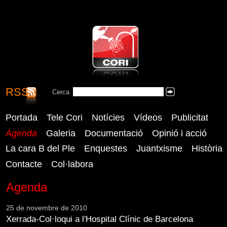
RSS
CORI - Coordinadora Reusenca
Cerca
Cercar
Independent
Portada
Tele Cori
Notícies
Vídeos
Publicitat
Agenda
Galeria
Documentació
Opinió i acció
La cara B del Ple
Enquestes
Juantxisme
Història
Contacte
Col·labora
Agenda
25 de novembre de 2010
Xerrada-Col·loqui a l'Hospital Clínic de Barcelona