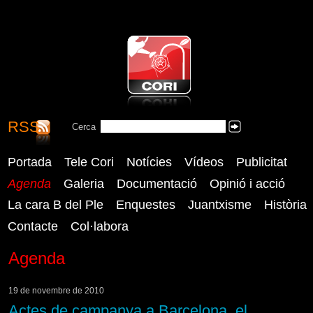
RSS
CORI - Coordinadora Reusenca
Cerca
Cercar
Independent
Portada
Tele Cori
Notícies
Vídeos
Publicitat
Agenda
Galeria
Documentació
Opinió i acció
La cara B del Ple
Enquestes
Juantxisme
Història
Contacte
Col·labora
Agenda
19 de novembre de 2010
Actes de campanya a Barcelona, el