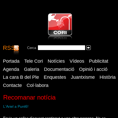
RSS
CORI - Coordinadora Reusenca
Cerca
Cercar
Independent
Portada
Tele Cori
Notícies
Vídeos
Publicitat
Agenda
Galeria
Documentació
Opinió i acció
La cara B del Ple
Enquestes
Juantxisme
Història
Contacte
Col·labora
Recomanar notícia
L'Ariel a Punt6!
Envia un enllaç d'aquest contingut a una altra persona. No es