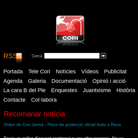
RSS
CORI - Coordinadora Reusenca
Cerca
Cercar
Independent
Portada
Tele Cori
Notícies
Vídeos
Publicitat
Agenda
Galeria
Documentació
Opinió i acció
La cara B del Ple
Enquestes
Juantxisme
Història
Contacte
Col·labora
Recomanar notícia
Vídeo de Cori Jansà - Pisos de protecció oficial buits a Reus
Envia un enllaç d'aquest contingut a una altra persona. No es