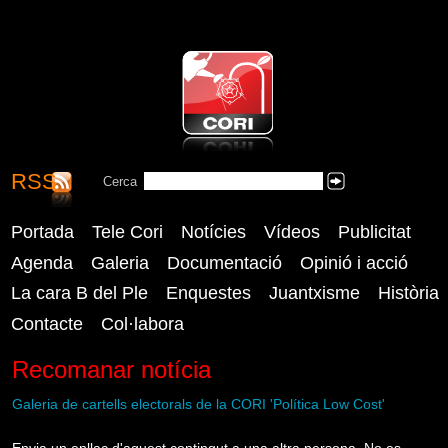
RSS
CORI - Coordinadora Reusenca
Cerca
Cercar
Independent
Portada
Tele Cori
Notícies
Vídeos
Publicitat
Agenda
Galeria
Documentació
Opinió i acció
La cara B del Ple
Enquestes
Juantxisme
Història
Contacte
Col·labora
Recomanar notícia
Galeria de cartells electorals de la CORI 'Política Low Cost'
Envia un enllaç d'aquest contingut a una altra persona. No es