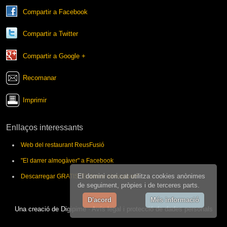
Compartir a Facebook
Compartir a Twitter
Compartir a Google +
Recomanar
Imprimir
Enllaços interessants
Web del restaurant ReusFusió
"El darrer almogàver" a Facebook
El domini cori.cat utilitza cookies anònimes
Descarregar GRATIS "El darrer almogàver"
de seguiment, pròpies i de terceres parts.
D'acord
Més informació
Una creació de Digipime
·
Avís legal i protecció de dades personals