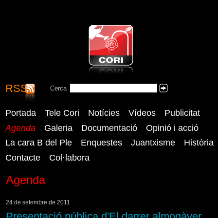
RSS
CORI - Coordinadora Reusenca
Cerca
Cercar
Independent
Portada
Tele Cori
Notícies
Vídeos
Publicitat
Agenda
Galeria
Documentació
Opinió i acció
La cara B del Ple
Enquestes
Juantxisme
Història
Contacte
Col·labora
Agenda
24 de setembre de 2011
Presentació pública d'El darrer almogàver