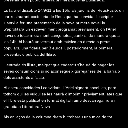
Es farà el dissabte 24/9/11 a les 16h. als jardins del ReusFusió, un
bar-restaurant-cocteleria de Reus que ha convidat l'escriptor
juantxi a fer una presentació de la seva primera novel·la.
S'aprofitarà un esdeveniment programat prèviament, on l'Ariel
havia de tocar inicialment cançonetes juantxis, de manera que a
les 14h. hi haurà un vermut amb música en directe a preus
populars, una fideuà per 3 euros i, posteriorment, la primera
presentació pública del llibre.
L'entrada és lliure, malgrat que cadascú s'haurà de pagar les
seves consumicions si no aconsegueix gorrejar res de la barra o
dels assistents a l'acte.
Hi esteu convidades i convidats. L'Ariel signarà novel·les, però
tothom qui les vulgui se les haurà d'imprimir prèviament, atès que
el llibre està publicat en format digital i amb descàrrega lliure i
gratuïta a Literatura Nova.
Als enllaços de la columna dreta hi trobareu una mica de tot.