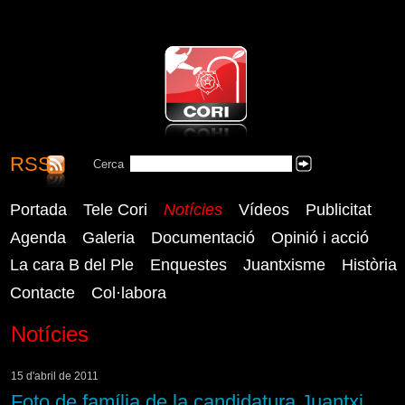
RSS
CORI - Coordinadora Reusenca
Cerca
Cercar
Independent
Portada
Tele Cori
Notícies
Vídeos
Publicitat
Agenda
Galeria
Documentació
Opinió i acció
La cara B del Ple
Enquestes
Juantxisme
Història
Contacte
Col·labora
Notícies
15 d'abril de 2011
Foto de família de la candidatura Juantxi