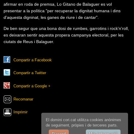
afirmar en roda de premsa, Lo Gitano de Balaguer es vol
presentar a la política "per recuperar la dignitat humana i dins
d'aquesta digninat, les ganes de riure i de cantar".
De ben segur que una bona dosi de rumbes, garrotins i rock'n'roll,
es deixaran sentir aquesta propera campanya electoral, per les
ciutats de Reus i Balaguer.
Compartir a Facebook
Compartir a Twitter
Compartir a Google +
Recomanar
Imprimir
El domini cori.cat utilitza cookies anònimes
de seguiment, pròpies i de terceres parts.
D'acord
Més informació