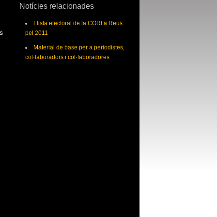
Notícies relacionades
Llista electoral de la CORI a Reus
es
pel 2011
Material de base per a periodistes,
col·laboradors i col·laboradores