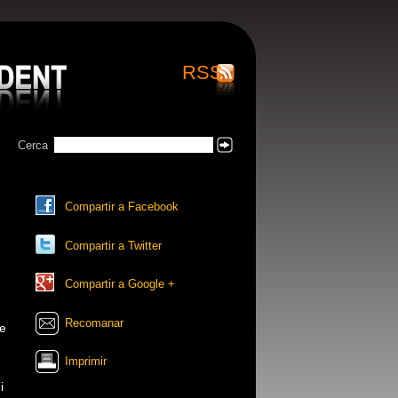
RSS
Cerca
Cercar
Compartir a Facebook
Compartir a Twitter
Compartir a Google +
Recomanar
de
Imprimir
i