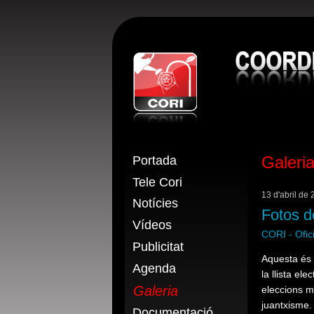
CORI - Coo
Galeri
Portada
Tele Cori
13 d'abril de
Notícies
Fotos d
Vídeos
CORI - Ofi
Publicitat
Aquesta és 
Agenda
la llista e
Galeria
eleccions m
juantxisme.
Documentació